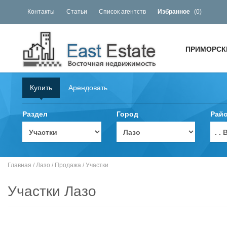
Контакты
Статьи
Список агентств
Избранное
(
0
)
ПРИМОРСК
Купить
Арендовать
Раздел
Город
Рай
. 
Главная
/
Лазо
/
Продажа
/
Участки
Участки Лазо