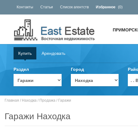
Контакты
Статьи
Список агентств
Избранное
(
0
)
ПРИМОРСК
Купить
Арендовать
Раздел
Город
Рай
. 
Главная
/
Находка
/
Продажа
/
Гаражи
Гаражи Находка