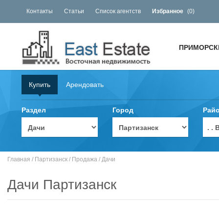
Контакты
Статьи
Список агентств
Избранное
(
0
)
ПРИМОРСК
Купить
Арендовать
Раздел
Город
Рай
. 
Главная
/
Партизанск
/
Продажа
/
Дачи
Дачи Партизанск